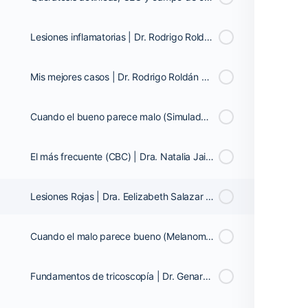
Lesiones inflamatorias | Dr. Rodrigo Roldán Marín - México
Mis mejores casos | Dr. Rodrigo Roldán Marín - México
Cuando el bueno parece malo (Simuladores de melanoma) | Dr. Ashfaq A. Marghoob - EUA
El más frecuente (CBC) | Dra. Natalia Jaimes - Colombia
Lesiones Rojas | Dra. Eelizabeth Salazar Rojas - México
Cuando el malo parece bueno (Melanoma de apariencia indolente) | Dra. Natalia Jaimes - Colombia
Fundamentos de tricoscopía | Dr. Genaro Briseño Gascón – México