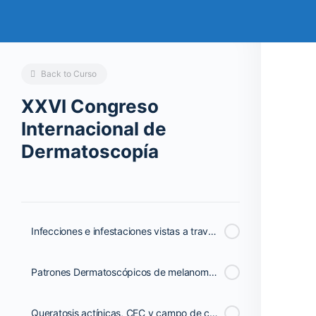
Back to Curso
XXVI Congreso
Internacional de
Dermatoscopía
Infecciones e infestaciones vistas a través del dermatoscopio | Dra. Zamira Barragán
Patrones Dermatoscópicos de melanoma y el Efecto de Heliocare Capsulas en Población de la alto Riesgo | Dra. Susana Puig - España
Queratosis actínicas, CEC y campo de cancerización | Dr. Rodrigo Roldán Marín - México