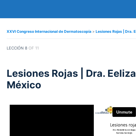
XXVI Congreso Internacional de Dermatoscopía
Lesiones Rojas | Dra. 
LECCIÓN 8
OF 11
Lesiones Rojas | Dra. Eeliz
México