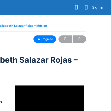
Sign in
Eelizabeth Salazar Rojas – México
En Progreso
abeth Salazar Rojas –