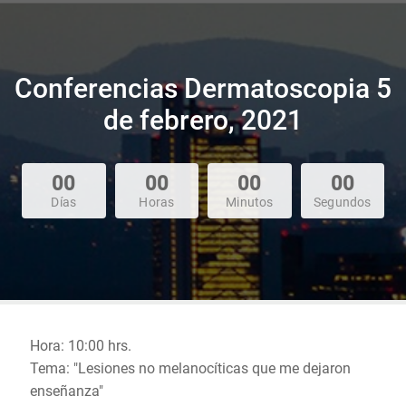
Conferencias Dermatoscopia 5
de febrero, 2021
00
00
00
00
Días
Horas
Minutos
Segundos
Hora: 10:00 hrs.
Tema: "Lesiones no melanocíticas que me dejaron
enseñanza"