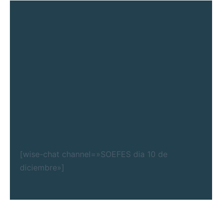
[wise-chat channel=»SOEFES dia 10 de
diciembre»]