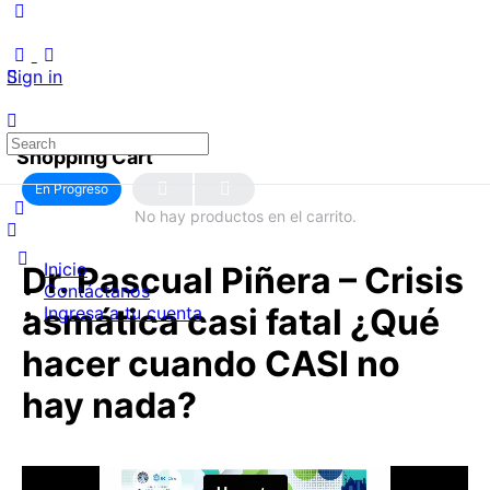
Sign in
Search
LECCIÓN 1
OF 0
Shopping Cart
for:
En Progreso
No hay productos en el carrito.
Inicio
Dr. Pascual Piñera – Crisis
Contáctanos
asmática casi fatal ¿Qué
Ingresa a tu cuenta
hacer cuando CASI no
hay nada?