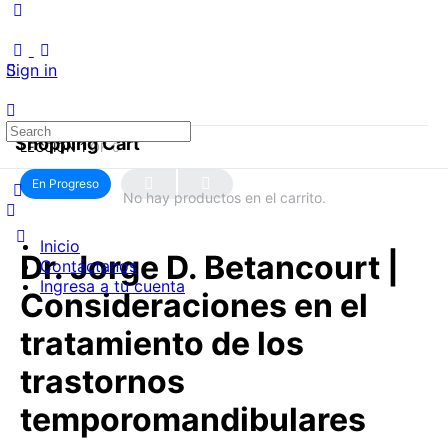
Sign in
Shopping Cart
LECCIÓN 1
OF 0
En Progreso
No hay productos en el carrito.
Inicio
Dr. Jorge D. Betancourt |
Contáctanos
Ingresa a tu cuenta
Consideraciones en el
tratamiento de los
trastornos
temporomandibulares